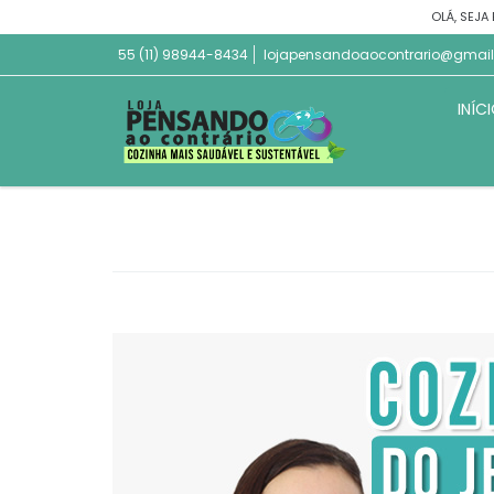
OLÁ, SEJA
55 (11) 98944-8434
lojapensandoaocontrario@gmai
INÍC