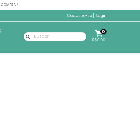
A COMPRA!*
Cadastre-se
Login
S
0
R$0,00